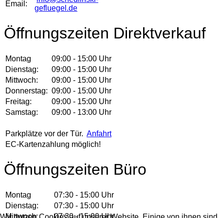
Email:
gefluegel.de
Öffnungszeiten Direktverkauf
Montag
09:00 - 15:00 Uhr
Dienstag:
09:00 - 15:00 Uhr
Mittwoch:
09:00 - 15:00 Uhr
Donnerstag:
09:00 - 15:00 Uhr
Freitag:
09:00 - 15:00 Uhr
Samstag:
09:00 - 13:00 Uhr
Parkplätze vor der Tür.
Anfahrt
EC-Kartenzahlung möglich!
Öffnungszeiten Büro
Montag
07:30 - 15:00 Uhr
Dienstag:
07:30 - 15:00 Uhr
Mittwoch:
07:30 - 15:00 Uhr
Wir nutzen Cookies auf unserer Website. Einige von ihnen sind