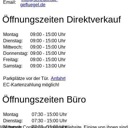
Email:
gefluegel.de
Öffnungszeiten Direktverkauf
Montag
09:00 - 15:00 Uhr
Dienstag:
09:00 - 15:00 Uhr
Mittwoch:
09:00 - 15:00 Uhr
Donnerstag:
09:00 - 15:00 Uhr
Freitag:
09:00 - 15:00 Uhr
Samstag:
09:00 - 13:00 Uhr
Parkplätze vor der Tür.
Anfahrt
EC-Kartenzahlung möglich!
Öffnungszeiten Büro
Montag
07:30 - 15:00 Uhr
Dienstag:
07:30 - 15:00 Uhr
Mittwoch:
07:30 - 15:00 Uhr
Wir nutzen Cookies auf unserer Website. Einige von ihnen sind