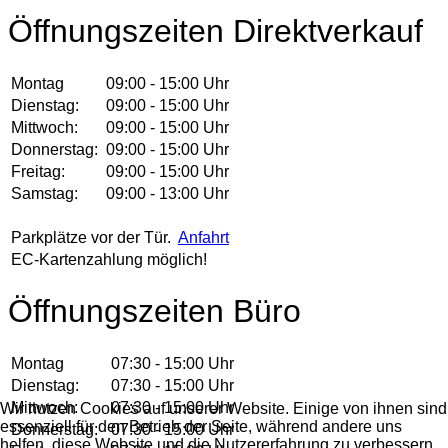
Öffnungszeiten Direktverkauf
Montag
09:00 - 15:00 Uhr
Dienstag:
09:00 - 15:00 Uhr
Mittwoch:
09:00 - 15:00 Uhr
Donnerstag:
09:00 - 15:00 Uhr
Freitag:
09:00 - 15:00 Uhr
Samstag:
09:00 - 13:00 Uhr
Parkplätze vor der Tür.
Anfahrt
EC-Kartenzahlung möglich!
Öffnungszeiten Büro
Montag
07:30 - 15:00 Uhr
Dienstag:
07:30 - 15:00 Uhr
Mittwoch:
07:30 - 15:00 Uhr
Wir nutzen Cookies auf unserer Website. Einige von ihnen sind
essenziell für den Betrieb der Seite, während andere uns
Donnerstag:
07:30 - 15:00 Uhr
helfen, diese Website und die Nutzererfahrung zu verbessern