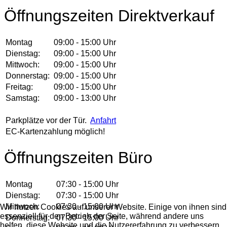
Öffnungszeiten Direktverkauf
Montag
09:00 - 15:00 Uhr
Dienstag:
09:00 - 15:00 Uhr
Mittwoch:
09:00 - 15:00 Uhr
Donnerstag:
09:00 - 15:00 Uhr
Freitag:
09:00 - 15:00 Uhr
Samstag:
09:00 - 13:00 Uhr
Parkplätze vor der Tür.
Anfahrt
EC-Kartenzahlung möglich!
Öffnungszeiten Büro
Montag
07:30 - 15:00 Uhr
Dienstag:
07:30 - 15:00 Uhr
Mittwoch:
07:30 - 15:00 Uhr
Wir nutzen Cookies auf unserer Website. Einige von ihnen sind
essenziell für den Betrieb der Seite, während andere uns
Donnerstag:
07:30 - 15:00 Uhr
helfen, diese Website und die Nutzererfahrung zu verbessern