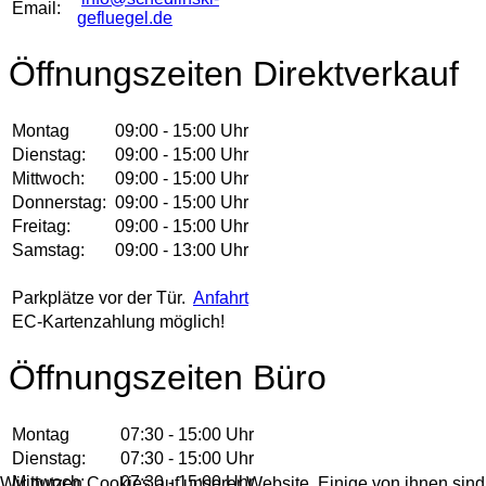
Email:
gefluegel.de
Öffnungszeiten Direktverkauf
Montag
09:00 - 15:00 Uhr
Dienstag:
09:00 - 15:00 Uhr
Mittwoch:
09:00 - 15:00 Uhr
Donnerstag:
09:00 - 15:00 Uhr
Freitag:
09:00 - 15:00 Uhr
Samstag:
09:00 - 13:00 Uhr
Parkplätze vor der Tür.
Anfahrt
EC-Kartenzahlung möglich!
Öffnungszeiten Büro
Montag
07:30 - 15:00 Uhr
Dienstag:
07:30 - 15:00 Uhr
Mittwoch:
07:30 - 15:00 Uhr
Wir nutzen Cookies auf unserer Website. Einige von ihnen sind