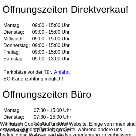
Öffnungszeiten Direktverkauf
Montag
09:00 - 15:00 Uhr
Dienstag:
09:00 - 15:00 Uhr
Mittwoch:
09:00 - 15:00 Uhr
Donnerstag:
09:00 - 15:00 Uhr
Freitag:
09:00 - 15:00 Uhr
Samstag:
09:00 - 13:00 Uhr
Parkplätze vor der Tür.
Anfahrt
EC-Kartenzahlung möglich!
Öffnungszeiten Büro
Montag
07:30 - 15:00 Uhr
Dienstag:
07:30 - 15:00 Uhr
Mittwoch:
07:30 - 15:00 Uhr
Wir nutzen Cookies auf unserer Website. Einige von ihnen sind
essenziell für den Betrieb der Seite, während andere uns
Donnerstag:
07:30 - 15:00 Uhr
helfen, diese Website und die Nutzererfahrung zu verbessern