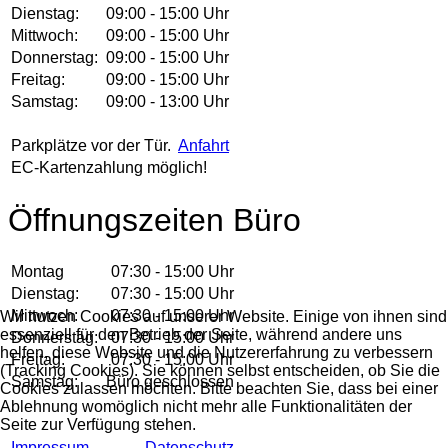
Dienstag:
09:00 - 15:00 Uhr
Mittwoch:
09:00 - 15:00 Uhr
Donnerstag:
09:00 - 15:00 Uhr
Freitag:
09:00 - 15:00 Uhr
Samstag:
09:00 - 13:00 Uhr
Parkplätze vor der Tür.
Anfahrt
EC-Kartenzahlung möglich!
Öffnungszeiten Büro
Montag
07:30 - 15:00 Uhr
Dienstag:
07:30 - 15:00 Uhr
Mittwoch:
07:30 - 15:00 Uhr
Wir nutzen Cookies auf unserer Website. Einige von ihnen sind
essenziell für den Betrieb der Seite, während andere uns
Donnerstag:
07:30 - 15:00 Uhr
helfen, diese Website und die Nutzererfahrung zu verbessern
Freitag:
07:30 - 15:00 Uhr
(Tracking Cookies). Sie können selbst entscheiden, ob Sie die
Samstag:
Büro geschlossen
Cookies zulassen möchten. Bitte beachten Sie, dass bei einer
Ablehnung womöglich nicht mehr alle Funktionalitäten der
Seite zur Verfügung stehen.
Impressum
Datenschutz